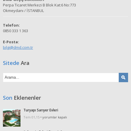
Perpa Ticaret Merkezi B Blok Kat:6 No:773
Okmeydanı / İSTANBUL
Telefon:
0850 333 1 363
E-Posta:
bilgi@dmd.com.tr
Sitede
Ara
Son
Eklenenler
Turyapı Sarıyer Evleri
Turyapı
Tem 01,15
•
yorumlar kapalı
Sarıyer
Evleri