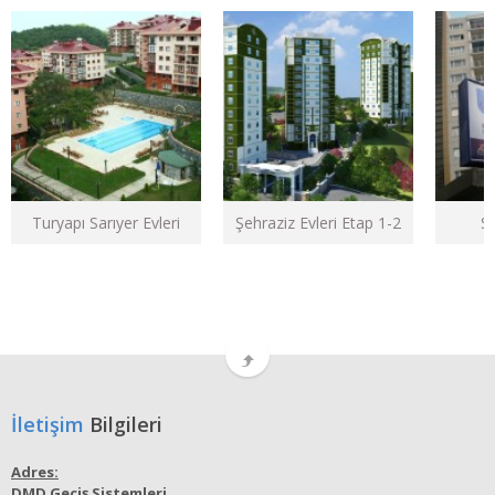
Turyapı Sarıyer Evleri
Şehraziz Evleri Etap 1-2
Se
İletişim
Bilgileri
Adres:
DMD Geçiş Sistemleri