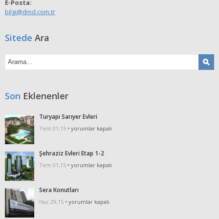
E-Posta:
bilgi@dmd.com.tr
Sitede
Ara
Son
Eklenenler
Turyapı Sarıyer Evleri
Turyapı
Tem 01,15
•
yorumlar kapalı
Sarıyer
Evleri
Şehraziz Evleri Etap 1-2
için
Şehraziz
Tem 01,15
•
yorumlar kapalı
Evleri
Etap
Sera Konutları
1-
Sera
Haz 29,15
•
yorumlar kapalı
2
Konutları
için